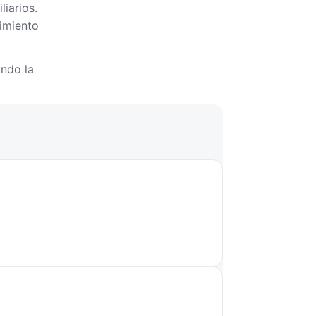
iarios.
uimiento
ando la