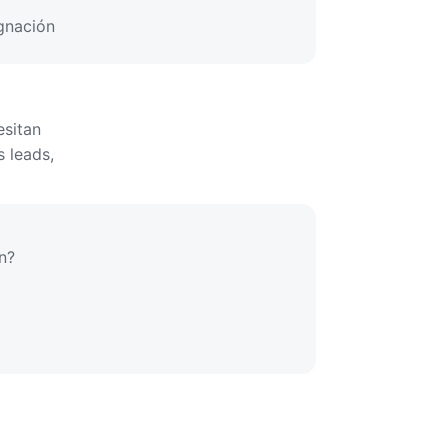
ignación
esitan
s leads,
n?