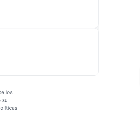
e los
e su
líticas