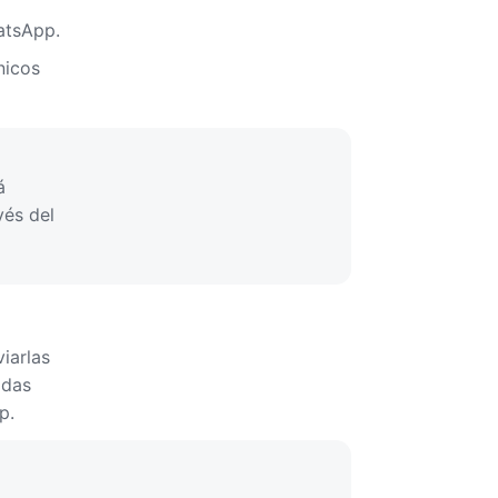
atsApp.
nicos
á
vés del
iarlas
adas
p.