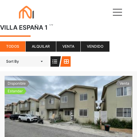
(1)
VILLA ESPAÑA 1
TODOS
ALQUILAR
VENTA
VENDIDO
Sort By
Disponible
Venta
Estandar