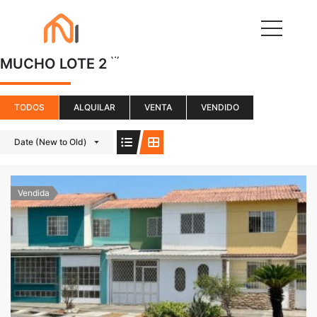
(1)
MUCHO LOTE 2
TODOS
ALQUILAR
VENTA
VENDIDO
Date (New to Old)
Vendida