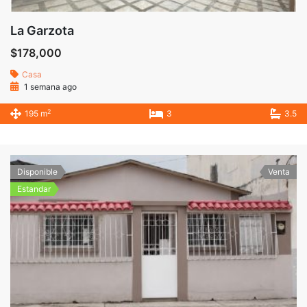
La Garzota
$178,000
Casa
1 semana ago
2
195 m
3
3.5
Disponible
Venta
Estandar