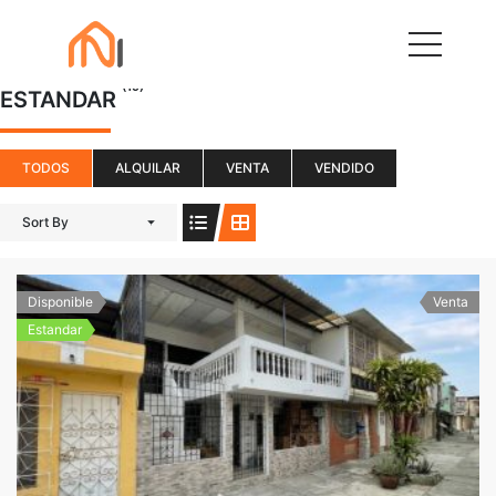
(19)
ESTANDAR
TODOS
ALQUILAR
VENTA
VENDIDO
Sort By
Disponible
Venta
Estandar