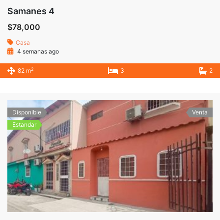
Samanes 4
$78,000
Casa
4 semanas ago
2
82 m
3
2
Disponible
Venta
Estandar