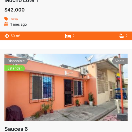
Mucho Lote 1
$42,000
Casa
1 mes ago
2
50 m
2
2
Disponible
Venta
Estandar
Sauces 6