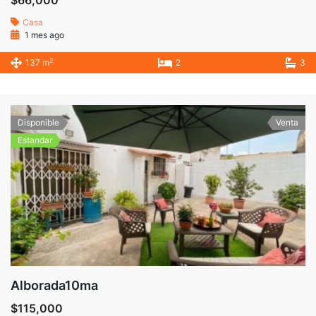
$66,000
Casa
1 mes ago
2
137 m
2
3
Disponible
Venta
Estandar
Alborada10ma
$115,000