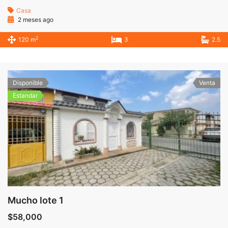
Casa
2 meses ago
2
120 m
3
2.5
Disponible
Venta
Estandar
Mucho lote 1
$58,000