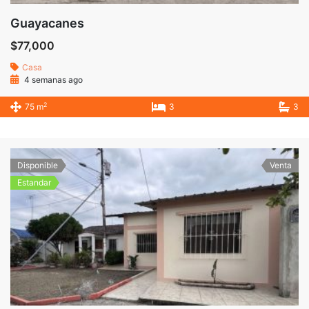
Guayacanes
$77,000
Casa
4 semanas ago
2
75 m
3
3
Disponible
Venta
Estandar