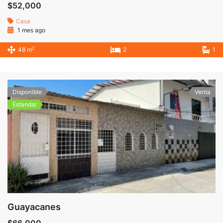
$52,000
Casa
1 mes ago
2
48 m
2
1
Disponible
Venta
Estandar
Guayacanes