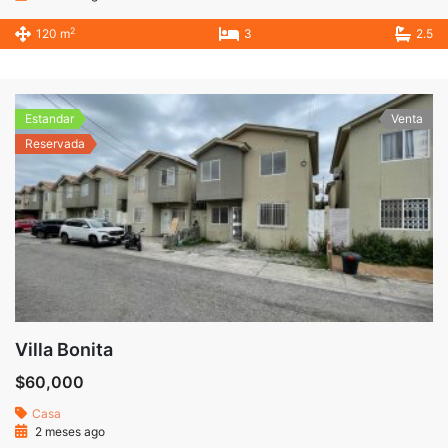
2
120 m
3
2.5
Estandar
Venta
Reservada
Villa Bonita
$60,000
Casa
2 meses ago